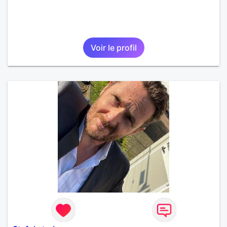
Voir le profil