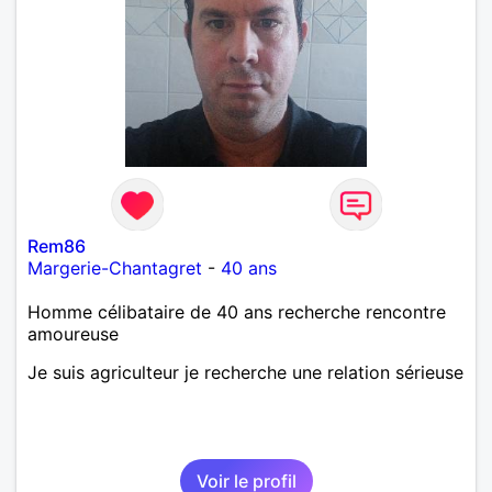
Rem86
Margerie-Chantagret
-
40 ans
Homme célibataire de 40 ans recherche rencontre
amoureuse
Je suis agriculteur je recherche une relation sérieuse
Voir le profil