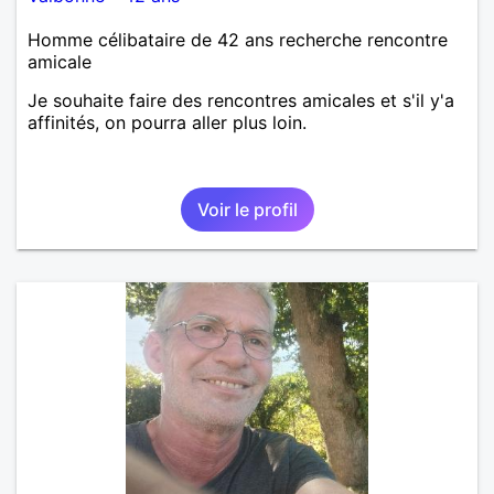
Homme célibataire de 42 ans recherche rencontre
amicale
Je souhaite faire des rencontres amicales et s'il y'a
affinités, on pourra aller plus loin.
Voir le profil