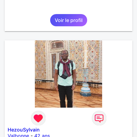
Voir le profil
HezouSylvain
Valbonne
-
42 ans