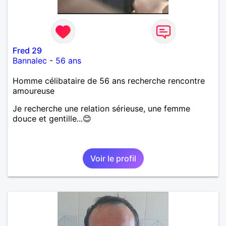
Fred 29
Bannalec
-
56 ans
Homme célibataire de 56 ans recherche rencontre
amoureuse
Je recherche une relation sérieuse, une femme
douce et gentille...😊
Voir le profil