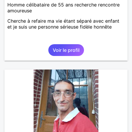
Homme célibataire de 55 ans recherche rencontre
amoureuse
Cherche à refaire ma vie étant séparé avec enfant
et je suis une personne sérieuse fidèle honnête
Voir le profil