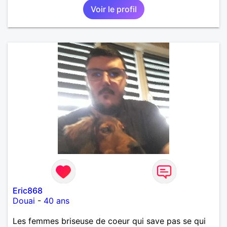
Voir le profil
Eric868
Douai
-
40 ans
Les femmes briseuse de coeur qui save pas se qui