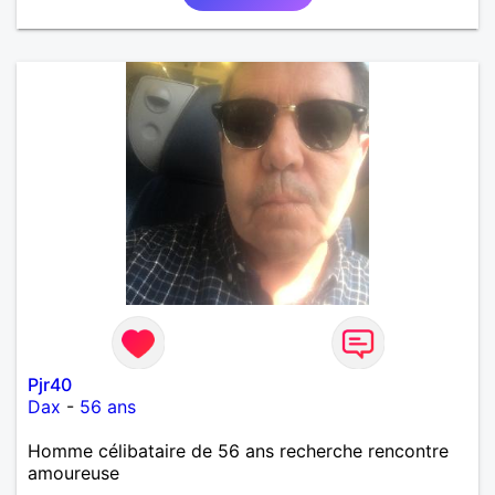
Pjr40
Dax
-
56 ans
Homme célibataire de 56 ans recherche rencontre
amoureuse