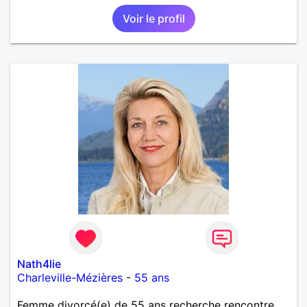
Voir le profil
Nath4lie
Charleville-Mézières
-
55 ans
Femme divorcé(e) de 55 ans recherche rencontre