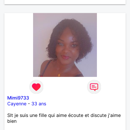
Mimi9733
Cayenne
-
33 ans
Slt je suis une fille qui aime écoute et discute j'aime
bien