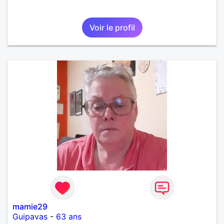
Voir le profil
mamie29
Guipavas
-
63 ans