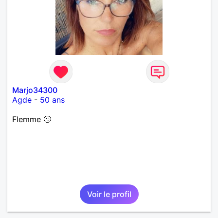
Marjo34300
Agde
-
50 ans
Flemme 🙄
Voir le profil