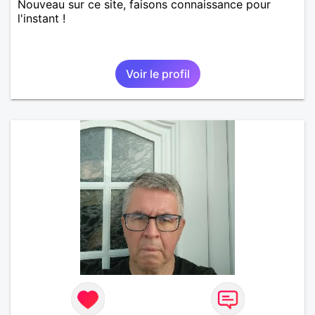
Nouveau sur ce site, faisons connaissance pour
l'instant !
Voir le profil