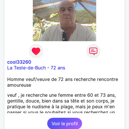
cool33260
La Teste-de-Buch
-
72 ans
Homme veuf/veuve de 72 ans recherche rencontre
amoureuse
veuf , je recherche une femme entre 60 et 73 ans,
gentille, douce, bien dans sa tête et son corps, je
pratique le nudisme à la plage, mais je peux m'en
passer si vous le souhaitez si vous recherchez un
homme sincère, tendre, honnête, fidèle, à l'écoute et
Voir le profil
sachant prendre soin de sa compagne dans le