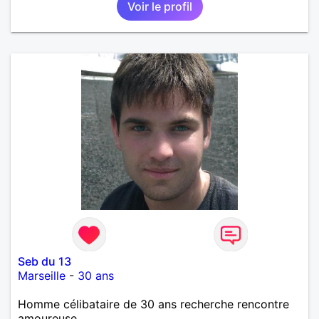
Voir le profil
Seb du 13
Marseille
-
30 ans
Homme célibataire de 30 ans recherche rencontre
amoureuse