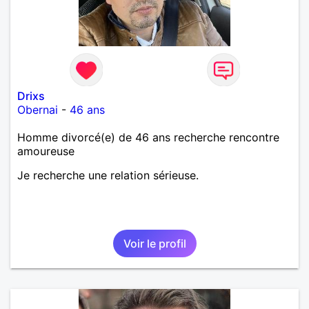
Drixs
Obernai
-
46 ans
Homme divorcé(e) de 46 ans recherche rencontre
amoureuse
Je recherche une relation sérieuse.
Voir le profil