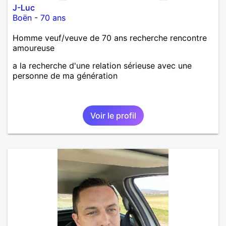
J-Luc
Boën
-
70 ans
Homme veuf/veuve de 70 ans recherche rencontre
amoureuse
a la recherche d'une relation sérieuse avec une
personne de ma génération
Voir le profil