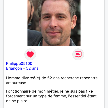
Philippe05100
Briançon
-
52 ans
Homme divorcé(e) de 52 ans recherche rencontre
amoureuse
Fonctionnaire de mon métier, je ne suis pas fixé
forcément sur un type de femme, l'essentiel étant
de se plaire.