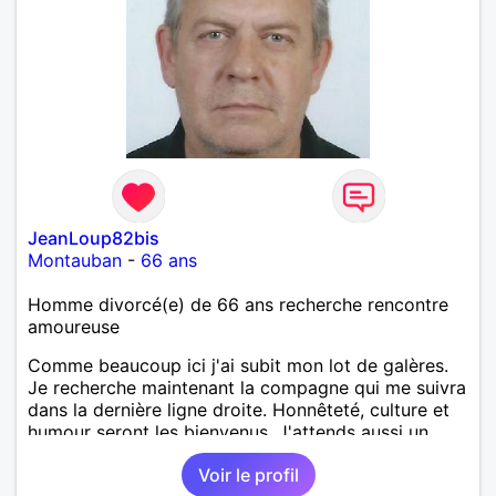
éventuellement par une connexion romantique avec
une femme corse plus jeune que moi si l'occasion se
présente. A bientot de lire votre courrier. Serge
JeanLoup82bis
Montauban
-
66 ans
Homme divorcé(e) de 66 ans recherche rencontre
amoureuse
Comme beaucoup ici j'ai subit mon lot de galères.
Je recherche maintenant la compagne qui me suivra
dans la dernière ligne droite. Honnêteté, culture et
humour seront les bienvenus. J'attends aussi un
logis en commun, bien choisis où nous pourrons
Voir le profil
recevoir la famille, les amis et peut être un animal