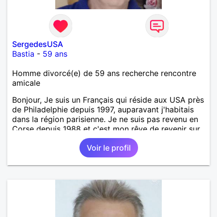
SergedesUSA
Bastia
-
59 ans
Homme divorcé(e) de 59 ans recherche rencontre
amicale
Bonjour, Je suis un Français qui réside aux USA près
de Philadelphie depuis 1997, auparavant j'habitais
dans la région parisienne. Je ne suis pas revenu en
Corse depuis 1988 et c'est mon rêve de revenir sur
l'île de beauté et même peut-être d'y rester. J'ai
Voir le profil
quelques origines corses du côté de ma mère mais
plus de famille à part ma mère et j'avais fait
quelques projets avec elle pour trouver "un pied-à-
terre" en Corse mais vu qu'elle est atteinte de
démence et a été obligée d'être admise dans une
maison de retraite. J'aimerais trouver des contacts
en Corse (hommes, femmes) de tout âge pour
amitiés et rencontres. Je serais aussi intéressé