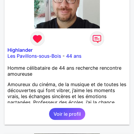
Highlander
Les Pavillons-sous-Bois
-
44 ans
Homme célibataire de 44 ans recherche rencontre
amoureuse
Amoureux du cinéma, de la musique et de toutes les
découvertes qui font vibrer, j’aime les moments
vrais, les échanges sincères et les émotions
partagées. Professeur des écoles, j’ai la chance
d’exercer un métier qui me ressemble : transmettre,
Voir le profil
éveiller, encourager. Il y a quelque chose de
précieux dans la sincérité des enfants qu’on perd
parfois en grandissant. J’écris aussi un roman — un
univers que je construis depuis quelques années