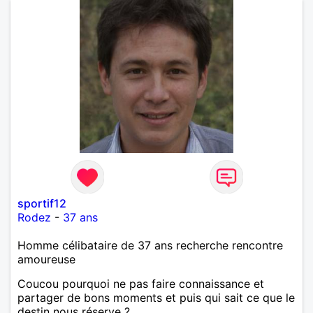
avec beaucoup d’envie, entre imagination et quête
de sens. Entre un bon film, un concert, un resto
improvisé ou une soirée plus tranquille à refaire le
monde, je suis partant. Je recherche une femme
authentique, curieuse, avec qui partager autant les
discussions que les moments simples. Si tu aimes
t’émerveiller et créer une belle complicité, faisons
connaissance.
sportif12
Rodez
-
37 ans
Homme célibataire de 37 ans recherche rencontre
amoureuse
Coucou pourquoi ne pas faire connaissance et
partager de bons moments et puis qui sait ce que le
destin nous réserve ?