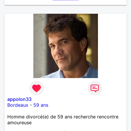
de compagnie. Merci mesdames, j'attends vos
messages. Amitiés sincères.
appolon33
Bordeaux
-
59 ans
Homme divorcé(e) de 59 ans recherche rencontre
amoureuse